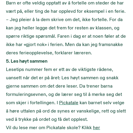
Barn er ofte veldig opptatt av å fortelle om steder de har
vært på, eller ting de har opplevd for eksempel i en ferie.
– Jeg pleier å la dem skrive om det, ikke fortelle. For da
kan jeg heller legge det frem for resten av klassen, og
spørre riktige spørsmål. Faren i dag er at noen føler at de
ikke har «gjort nok» i ferien. Men da kan jeg framsnakke
deres ferieopplevelse, forklarer læreren.
5. Les høyt sammen
Lesetips nummer fem er ett av de viktigste rådene,
uansett når det er på året: Les høyt sammen og snakk
gjerne sammen om det dere leser. Da trener barna
formuleringsevnen, og de lærer seg til å merke seg det
som skjer i fortellingen. I
Pickatale
kan barnet selv velge
å høre uttalen på ord de synes er vanskelige, rett og slett
ved å trykke på ordet og få det opplest.
Vil du lese mer om Pickatale skole? Klikk
her