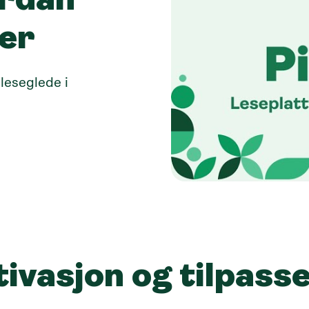
ordan
rer
leseglede i
ivasjon og tilpasse