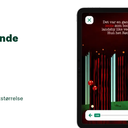
ende
tstørrelse