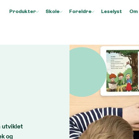
Produkter
Skole
Foreldre
Leselyst
Om 
koler
 utviklet
ek og