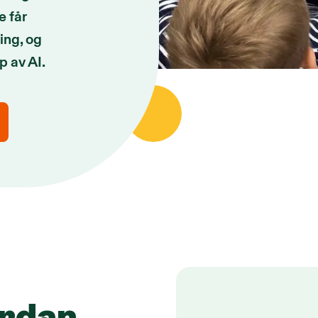
e får
ging, og
p av AI.