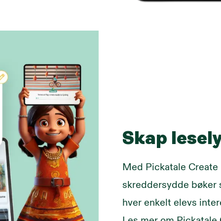
Skap lesely
Med Pickatale Create 
skreddersydde bøker s
hver enkelt elevs inte
Les mer om Pickatale 