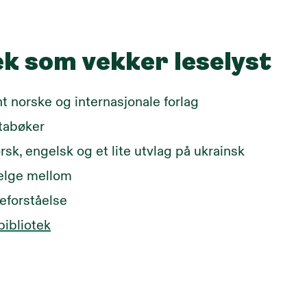
ek som vekker leselyst
nt norske og internasjonale forlag
ktabøker
sk, engelsk og et lite utvlag på ukrainsk
velge mellom
eforståelse
bibliotek