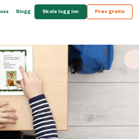
oss
Blogg
Skole logg inn
Prøv gratis