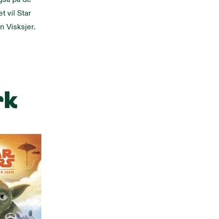
t vil Star
n Visksjer.
rk