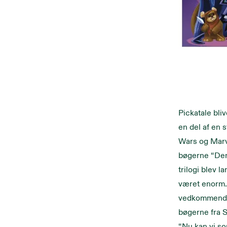
Pickatale bli
en del af en 
Wars og Marve
bøgerne “Den 
trilogi blev 
været enorm.
vedkommende 
bøgerne fra S
“Nu kan vi so