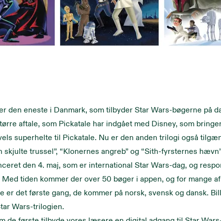
ver den eneste i Danmark, som tilbyder Star Wars-bøgerne på d
større aftale, som Pickatale har indgået med Disney, som bringe
ls superhelte til Pickatale. Nu er den anden trilogi også tilg
skjulte trussel”, “Klonernes angreb” og “Sith-fyrsternes hævn”
lanceret den 4. maj, som er international Star Wars-dag, og resp
 Med tiden kommer der over 50 bøger i appen, og for mange af
er det første gang, de kommer på norsk, svensk og dansk. Bill
tar Wars-trilogien.
m de første tilbyde vores læsere en digital adgang til Star Wars