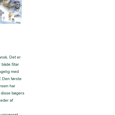
ansk. Det er
r både Star
ængelig med
. Den første
onsen har
 disse bøgers
eder af
-universet.