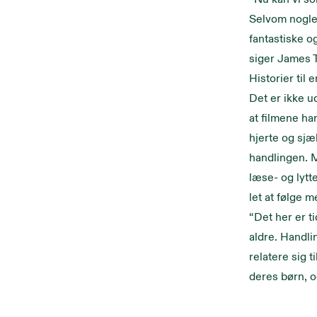
Selvom nogle 
fantastiske og
siger James 
Historier til 
Det er ikke u
at filmene ha
hjerte og sjæl
handlingen. M
læse- og lytt
let at følge m
“Det her er ti
aldre. Handli
relatere sig 
deres børn, 