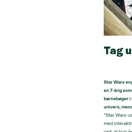
Tag 
Star Wars enga
en 7-årig som
børnebøger i 
univers, mens
“Star Wars-un
med interakti
ved, at hvis 