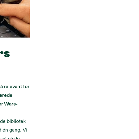
rs
å relevant for
rerede
tar Wars-
de bibliotek
 én gang. Vi
også på de