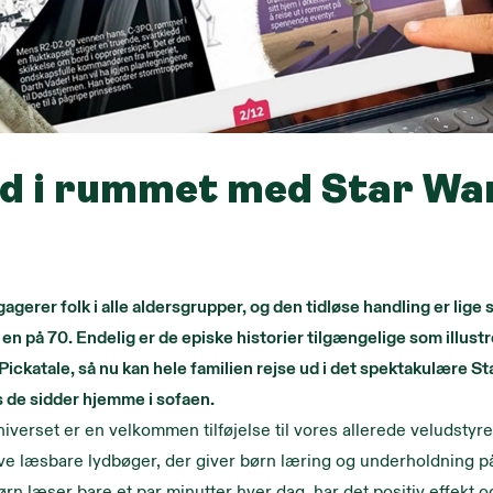
ud i rummet med Star Wa
gerer folk i alle aldersgrupper, og den tidløse handling er lige s
 en på 70. Endelig er de episke historier tilgængelige som illust
Pickatale, så nu kan hele familien rejse ud i det spektakulære S
 de sidder hjemme i sofaen.
iverset er en velkommen tilføjelse til vores allerede veludstyre
ve læsbare lydbøger, der giver børn læring og underholdning på
børn læser bare et par minutter hver dag, har det positiv effekt 