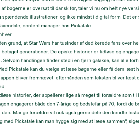
af bøgerne er oversat til dansk før, taler vi nu om helt nye ver
 spændende illustrationer, og ikke mindst i digital form. Det er s
Tavendale, content manager hos Pickatale.
enhver
den grund, at Star Wars har tusinder af dedikerede fans over he
r betaget generationer. De episke historier er tidløse og enga
. Selvom handlingen finder sted i en fjern galakse, kan alle forho
ed Pickatale kan du vælge at læse bøgerne eller få dem læst h
eappen bliver fremhævet, efterhånden som teksten bliver læst o
ed.
dløse historier, der appellerer lige så meget til forældre som til 
ngen engagerer både den 7-årige og bedstefar på 70, fordi de 
til den. Mange forældre vil nok også gerne dele den kendte hist
og med Pickatale kan man hygge sig med at læse sammen”, sige