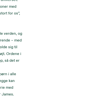
sioner med
tort for os”,
le verden, og
gerende – med
lde sig til
øjt. Ordene i
p, så det er
børn i alle
begge kan
orie med
r James.